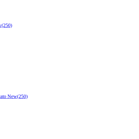
w(250)
cato New(250)