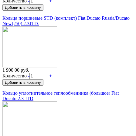
Количество
-
+
Кольца поршневые STD (комплект) Fiat Ducato Russia/Ducato
New(250) 2.3JTD.
1 900,00 руб.
Количество
-
+
Кольцо уплотнительное теплообменника (большое) Fiat
Ducato 2.3 JTD