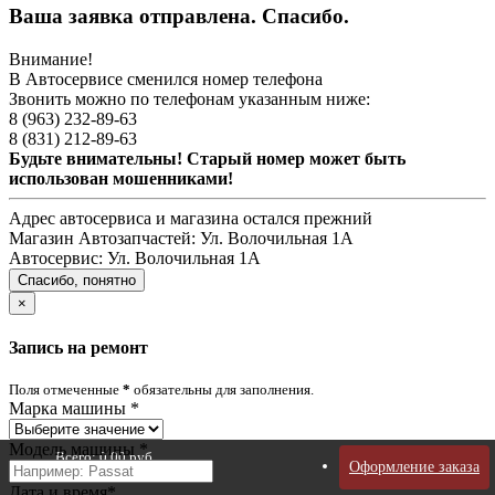
Ваша заявка отправлена. Спасибо.
Внимание!
В Автосервисе сменился номер телефона
Звонить можно по телефонам указанным ниже:
8 (963) 232-89-63
8 (831) 212-89-63
Будьте внимательны! Старый номер может быть
использован мошенниками!
Адрес автосервиса и магазина остался прежний
Магазин Автозапчастей:
Ул. Волочильная 1А
Автосервис:
Ул. Волочильная 1А
Спасибо, понятно
×
Запись на ремонт
Поля отмеченные
*
обязательны для заполнения.
Марка машины
*
Модель машины
*
Всего:
0,00 руб.
Оформление заказа
Дата и время
*