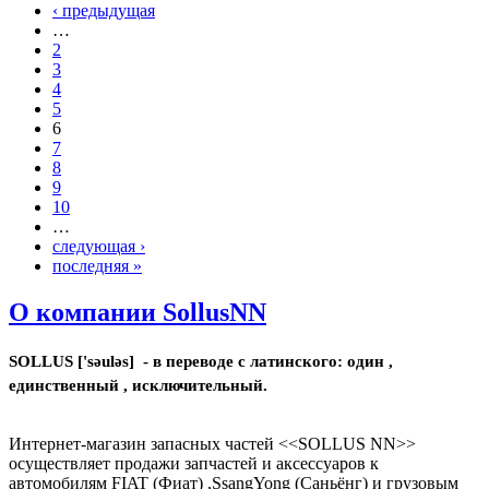
‹ предыдущая
…
2
3
4
5
6
7
8
9
10
…
следующая ›
последняя »
О компании SollusNN
SOLLUS ['səuləs] - в переводе с латинского: один ,
единственный , исключительный.
Интернет-магазин запасных частей <<SOLLUS NN>>
осуществляет продажи запчастей и аксессуаров к
автомобилям FIAT (Фиат) ,SsangYong (Саньёнг) и грузовым