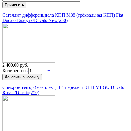
Сателлит дифференциала КПП M38 (трёхвальная КПП) Fiat
Ducato Елабуга/Ducato New(250)
2 400,00 руб.
Количество
-
+
Синхронизатор (комплект) 3-4 передачи КПП MLGU Ducato
Russia/Ducato(250)