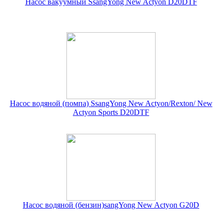
Насос вакуумный SsangYong New Actyon D20DTF
Насос водяной (помпа) SsangYong New Actyon/Rexton/ New
Actyon Sports D20DTF
Насос водяной (бензин)sangYong New Actyon G20D