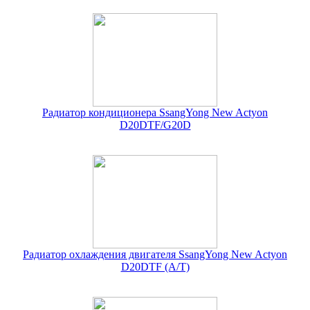
Радиатор кондиционера SsangYong New Actyon
D20DTF/G20D
Радиатор охлаждения двигателя SsangYong New Actyon
D20DTF (А/Т)