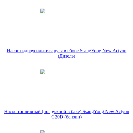
Насос гидроусилителя руля в сборе SsangYong New Actyon
(Дизель)
Насос топливный (погружной в баке) SsangYong New Actyon
G20D (бензин)