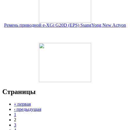
Ремень приводной e-XGi G20D (EPS) SsangYong New Actyon
Страницы
« первая
‹ предыдущая
1
2
3