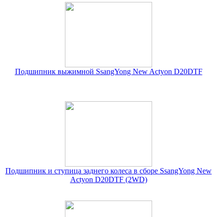
Подшипник выжимной SsangYong New Actyon D20DTF
Подшипник и ступица заднего колеса в сборе SsangYong New
Actyon D20DTF (2WD)