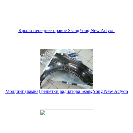
Крыло переднее правое SsangYong New Actyon
Молдинг (рамка) решетки радиатора SsangYong New Actyon