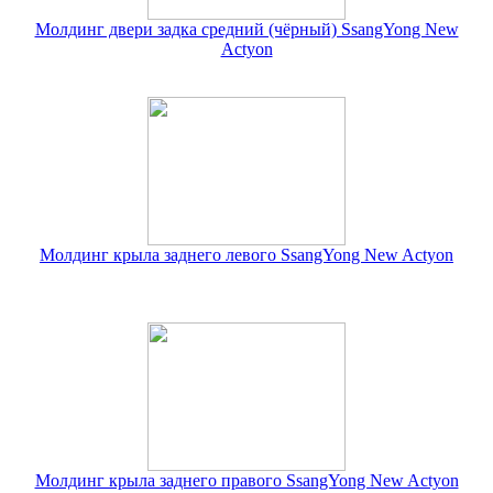
Молдинг двери задка средний (чёрный) SsangYong New
Actyon
Молдинг крыла заднего левого SsangYong New Actyon
Молдинг крыла заднего правого SsangYong New Actyon