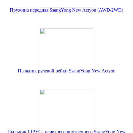
Пружина передняя SsangYong New Actyon (AWD/2WD)
Пыльник рулевой рейки SsangYong New Actyon
Пыльник ШРУСа переднего внутреннего SsangYong New