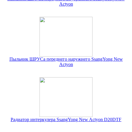
Actyon
Пыльник ШРУСа переднего наружнего SsangYong New
Actyon
Радиатор интеркулера SsangYong New Actyon D20DTF