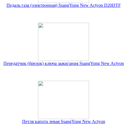
Педаль газа (электронная) SsangYong New Actyon D20DTF
Передатчик (брелок) ключа зажигания SsangYong New Actyon
Петля капота левая SsangYong New Actyon