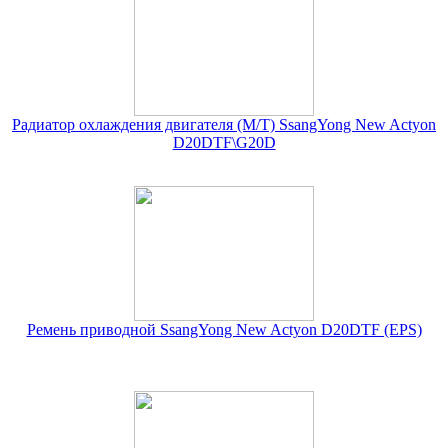
Радиатор охлаждения двигателя (М/Т) SsangYong New Actyon
D20DTF\G20D
Ремень приводной SsangYong New Actyon D20DTF (EPS)