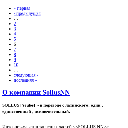
« первая
‹ предыдущая
…
2
3
4
5
6
7
8
9
10
…
следующая ›
последняя »
О компании SollusNN
SOLLUS ['səuləs] - в переводе с латинского: один ,
единственный , исключительный.
Интернет-магазин запасных частей <<SOLLUS NN>>