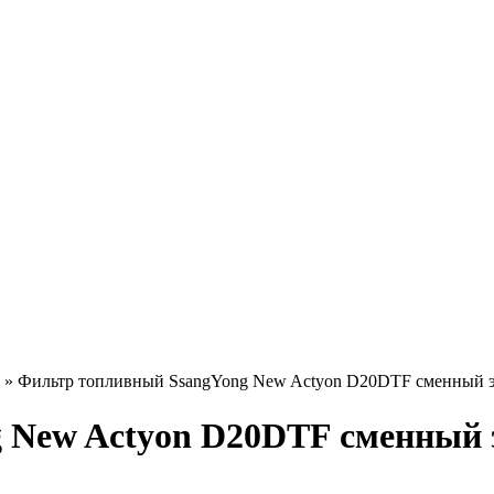
» Фильтр топливный SsangYong New Actyon D20DTF сменный эл
 New Actyon D20DTF сменный э