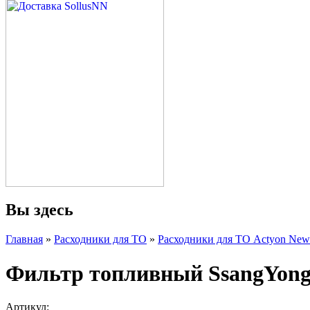
Вы здесь
Главная
»
Расходники для ТО
»
Расходники для ТО Actyon New
Фильтр топливный SsangYong
Артикул: