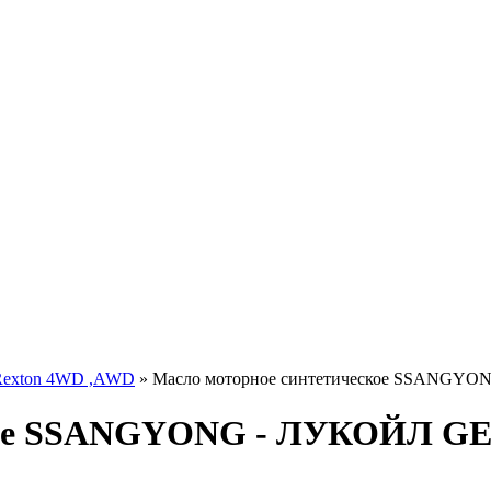
 Rexton 4WD ,AWD
» Масло моторное синтетическое SSANGYO
ское SSANGYONG - ЛУКОЙЛ G