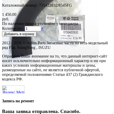
Каталожный номер: 735422832/8545FG
1 450,00
руб.
По наличию товара уточняйте у менеджера
Количество
-
+
2012 - 2026 © Sollus Parts Запасные части на весь модельный
ряд Fiat, SsangYong , ISUZU
Обращаем Ваше внимание на то, что данный интернет-сайт
носит исключительно информационный характер и ни при
каких условиях информационные материалы и цены,
размещенные на сайте, не является публичной офертой,
определяемой положениями Статьи 437 (2) Гражданского
кодекса РФ.
Запись на ремонт
Ваша заявка отправлена. Спасибо.