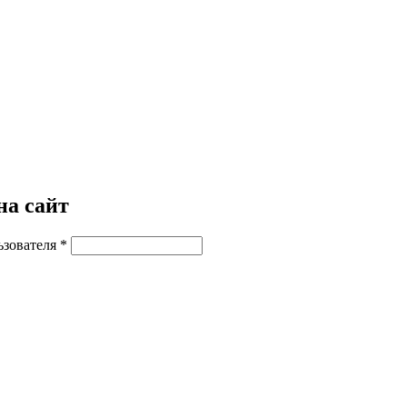
на сайт
ьзователя
*