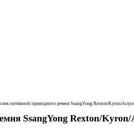
олик натяжной приводного ремня SsangYong Rexton/Kyron/Acty
емня SsangYong Rexton/Kyron