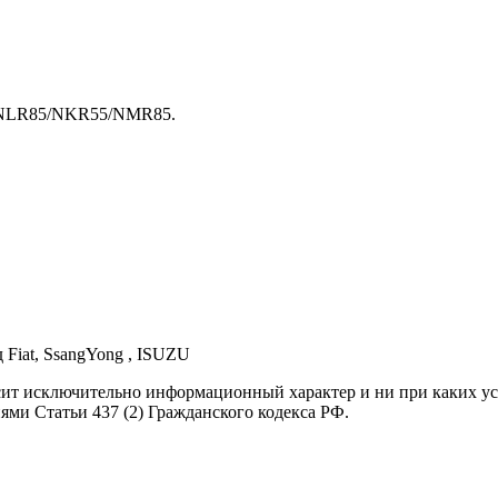
/NLR85/NKR55/NMR85.
д Fiat, SsangYong , ISUZU
осит исключительно информационный характер и ни при каких 
ями Статьи 437 (2) Гражданского кодекса РФ.