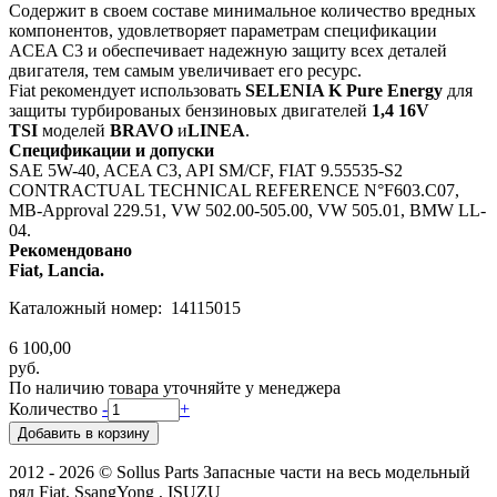
Содержит в своем составе минимальное количество вредных
компонентов, удовлетворяет параметрам спецификации
ACEA C3 и обеспечивает надежную защиту всех деталей
двигателя, тем самым увеличивает его ресурс.
Fiat рекомендует использовать
SELENIA K Pure Energy
для
защиты турбированых бензиновых двигателей
1,4 16V
TSI
моделей
BRAVO
и
LINEA
.
Спецификации и допуски
SAE 5W-40, ACEA C3, API SM/CF, FIAT 9.55535-S2
CONTRACTUAL TECHNICAL REFERENCE N°F603.C07,
MB-Approval 229.51, VW 502.00-505.00, VW 505.01, BMW LL-
04.
Рекомендовано
Fiat, Lancia.
Каталожный номер: 14115015
6 100,00
руб.
По наличию товара уточняйте у менеджера
Количество
-
+
2012 - 2026 © Sollus Parts Запасные части на весь модельный
ряд Fiat, SsangYong , ISUZU