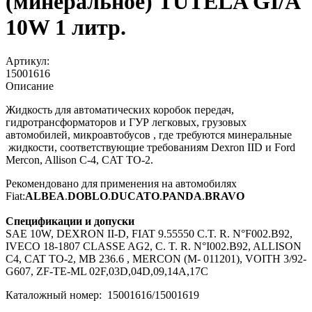
(минеральное) TUTELA GI/A
10W 1 литр.
Артикул:
15001616
Описание
Жидкость для автоматических коробок передач,
гидротрансформаторов и ГУР легковых, грузовых
автомобилей, микроавтобусов , где требуются минеральные
жидкости, соответствующие требованиям Dexron IID и Ford
Mercon, Allison C-4, CAT TO-2.
Рекомендовано для применения на автомобилях
Fiat:
ALBEA
.
DOBLO
.
DUCATO
.
PANDA
.
BRAVO
Спецификации и допуски
SAE 10W, DEXRON II-D, FIAT 9.55550 C.T. R. N°F002.B92,
IVECO 18-1807 CLASSE AG2, C. T. R. N°I002.B92, ALLISON
C4, CAT TO-2, MB 236.6 , MERCON (M- 011201), VOITH 3/92-
G607, ZF-TE-ML 02F,03D,04D,09,14A,17C
Каталожный номер: 15001616/15001619